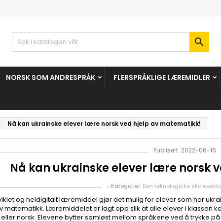

NORSK SOM ANDRESPRÅK
FLERSPRÅKLIGE LÆREMIDLER
Nå kan ukrainske elever lære norsk ved hjelp av matematikk!
Publisert: 2022-06-16
Nå kan ukrainske elever lære norsk 
- Kategorier:
Den teknologiske skolesekk
tviklet og heldigitalt læremiddel gjør det mulig for elever som har uk
av matematikk. Læremiddelet er lagt opp slik at alle elever i klassen
k eller norsk. Elevene bytter sømløst mellom språkene ved å trykke på