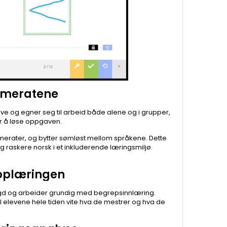
ameratene
e og egner seg til arbeid både alene og i grupper,
r å løse oppgaven.
erater, og bytter sømløst mellom språkene. Dette
 raskere norsk i et inkluderende læringsmiljø.
pplærin
gen
gd og arbeider grundig med begrepsinnlæring.
l elevene hele tiden
vite
hva de mestrer og hva de