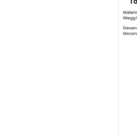
T
Matema
tillegg
Eleven
Morsmå