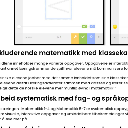
nkluderende matematikk med klassek
dlene inneholder mange varierte oppgaver. Oppgavene er interaktiv
ant annet læringsfremmende spill hvor elevene må kommunisere fo
ainske elevene jobber med det samme innholdet som sine klassekam
t elevene deltar i læringsaktiviteter sammen med klassen og lærer seg
e gir dette de norske elevene mer muntlig øving i matematikk?
rbeid systematisk med fag- og språko
læringen i Matematikk 1-4 og Matematikk 5-7 er systematisk oppby
m visuelle, interaktive oppgaver og umiddelbare tilbakemeldinger vi
r å øve mer på.