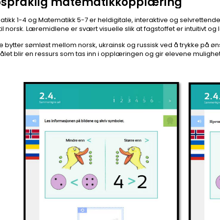
ospråklig matematikkopplæring
tikk 1-4 og Matematikk 5-7 er heldigitale, interaktive og selvretten
 til norsk. Læremidlene er svært visuelle slik at fagstoffet er intuitivt og l
e bytter sømløst mellom norsk, ukrainsk og russisk ved å trykke på øn
let blir en ressurs som tas inn i opplæringen og gir elevene mulighe