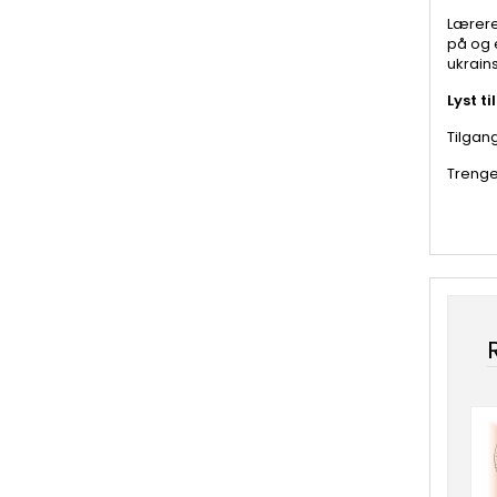
Lærere
på og 
ukrain
Lyst t
Tilgan
Trenge