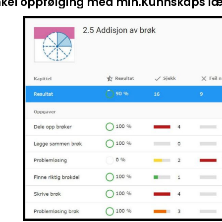
nkel oppfølging med min.Kunnskaps l