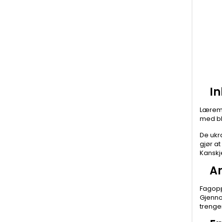
I
Læremi
med bl
De ukr
gjør a
Kanskj
A
Fagopp
Gjenno
trenge