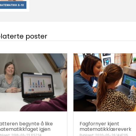
laterte poster
atteren begynte å like
Fagfornyer kjent
atematikkfaget igjen
matematikklæreverk
blisert: 2018-03-23 11:57:34
Publisert: 2020-05-26 14:47:05