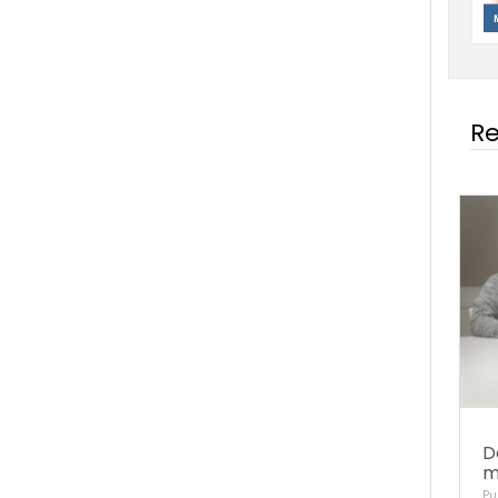
Re
D
m
Pu