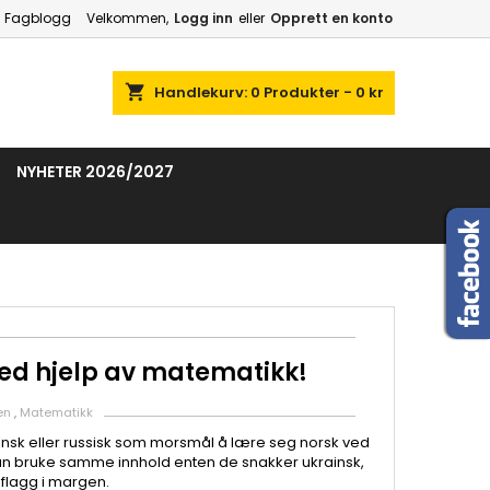
Fagblogg
Velkommen,
Logg inn
eller
Opprett en konto
shopping_cart
Handlekurv:
0
Produkter - 0 kr
NYHETER 2026/2027
ved hjelp av matematikk!
en
,
Matematikk
rainsk eller russisk som morsmål å lære seg norsk ved
 kan bruke samme innhold enten de snakker ukrainsk,
 flagg i margen.