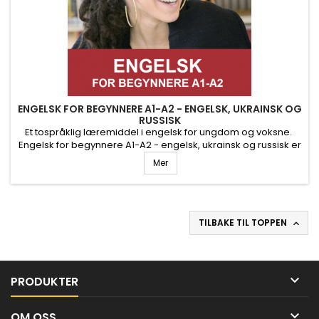
ENGELSK FOR BEGYNNERE A1-A2 - ENGELSK, UKRAINSK OG
RUSSISK
Et tospråklig læremiddel i engelsk for ungdom og voksne.
Engelsk for begynnere A1-A2 - engelsk, ukrainsk og russisk er
et læremiddel for ungdom og voksne som trenger å lære
Mer
engelsk fra nybegynnernivå. Minimumsbestilling på 2
lisenser. (1 elev- og 1 lærerlisens) Privatkunder må benytte
privatlisens og det tillegges en tildelingskostnad på kr 1000.
TILBAKE TIL TOPPEN


PRODUKTER

OM OSS