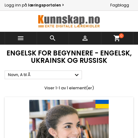
Logg inn på
læringsportalen >
Fagblogg
0



shopping_cart
ENGELSK FOR BEGYNNERE - ENGELSK,
UKRAINSK OG RUSSISK

Navn, A til Å
Viser 1-1 av 1 element(er)