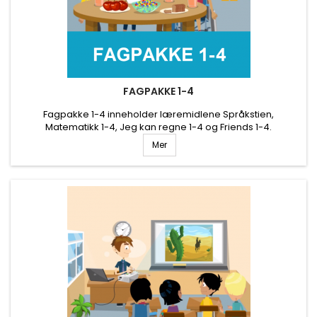
FAGPAKKE 1-4
Fagpakke 1-4 inneholder læremidlene Språkstien,
Matematikk 1-4, Jeg kan regne 1-4 og Friends 1-4.
Læremidlene gir store muligheter for differensiering og
Mer
selvstendig arbeid. Ønsker du skoleavtale på Fagpakke 1-4?
Ta kontakt på kunnskap@kunnskap.no