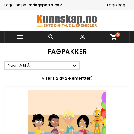
Logg inn på
læringsportalen >
Fagblogg
0



shopping_cart
FAGPAKKER

Navn, A til Å
Viser 1-2 av 2 element(er)