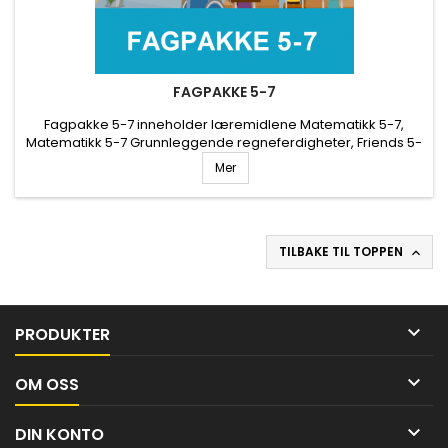
FAGPAKKE 5-7
Fagpakke 5-7 inneholder læremidlene Matematikk 5-7,
Matematikk 5-7 Grunnleggende regneferdigheter, Friends 5-
7 og Syklus 5-7. Læremidlene gir store muligheter for
Mer
differensiering og selvstendig arbeid. Ønsker du skoleavtale
på Fagpakke 1-4? Ta kontakt på kunnskap@kunnskap.no
TILBAKE TIL TOPPEN


PRODUKTER

OM OSS

DIN KONTO