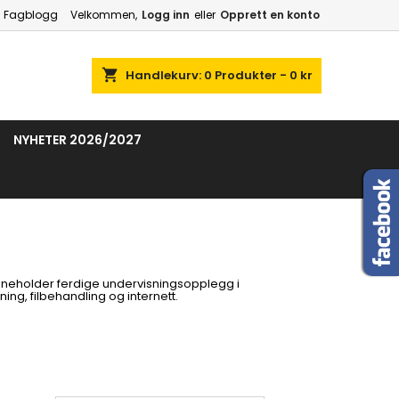
Fagblogg
Velkommen,
Logg inn
eller
Opprett en konto
shopping_cart
Handlekurv:
0
Produkter - 0 kr
NYHETER 2026/2027
inneholder ferdige undervisningsopplegg i
ng, filbehandling og internett.