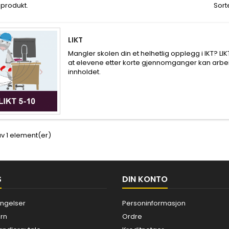
t produkt.
Sorte
LIKT
Mangler skolen din et helhetlig opplegg i IKT? LIK
at elevene etter korte gjennomganger kan arbe
innholdet.
 av 1 element(er)
S
DIN KONTO
ingelser
Personinformasjon
rn
Ordre