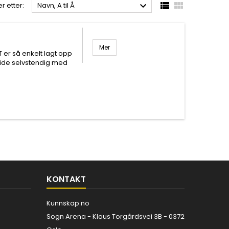



r etter:
Navn, A til Å
Mer
T er så enkelt lagt opp
ide selvstendig med
KONTAKT
Kunnskap.no
Sogn Arena - Klaus Torgårdsvei 3B - 0372