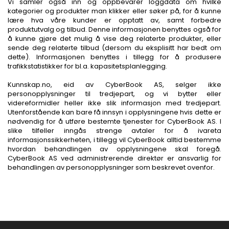
Vi samler også inn og oppbevarer loggdata om hvilke
kategorier og produkter man klikker eller søker på, for å kunne
lære hva våre kunder er opptatt av, samt forbedre
produktutvalg og tilbud. Denne informasjonen benyttes også for
å kunne gjøre det mulig å vise deg relaterte produkter, eller
sende deg relaterte tilbud (dersom du eksplisitt har bedt om
dette). Informasjonen benyttes i tillegg for å produsere
trafikkstatistikker for bl.a. kapasitetsplanlegging.
Kunnskap.no, eid av CyberBook AS, selger ikke
personopplysninger til tredjepart, og vi bytter eller
videreformidler heller ikke slik informasjon med tredjepart.
Utenforstående kan bare få innsyn i opplysningene hvis dette er
nødvendig for å utføre bestemte tjenester for CyberBook AS. I
slike tilfeller inngås strenge avtaler for å ivareta
informasjonssikkerheten, i tillegg vil CyberBook alltid bestemme
hvordan behandlingen av opplysningene skal foregå.
CyberBook AS ved administrerende direktør er ansvarlig for
behandlingen av personopplysninger som beskrevet ovenfor.