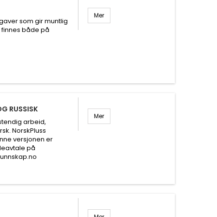
Mer
aver som gir muntlig
 finnes både på
OG RUSSISK
Mer
stendig arbeid,
sk. NorskPluss
nne versjonen er
oleavtale på
kunnskap.no
Mer