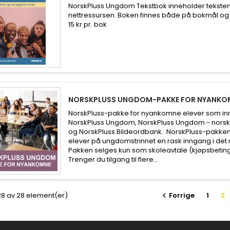
NorskPluss Ungdom Tekstbok inneholder tekstene 
nettressursen. Boken finnes både på bokmål og ny
15 kr pr. bok
NORSKPLUSS UNGDOM-PAKKE FOR NYANKO
NorskPluss-pakke for nyankomne elever som in
NorskPluss Ungdom, NorskPluss Ungdom - norsk, 
og NorskPluss Bildeordbank. NorskPluss-pakke
elever på ungdomstrinnet en rask inngang i det
Pakken selges kun som skoleavtale (kjøpsbetinge
Trenger du tilgang til flere...
28 av 28 element(er)
Forrige
1
2
