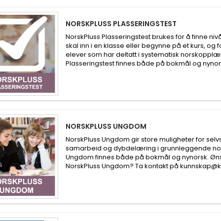
NORSKPLUSS PLASSERINGSTEST
NorskPluss Plasseringstest brukes for å finne niv
skal inn i en klasse eller begynne på et kurs, og 
elever som har deltatt i systematisk norskopplæ
Plasseringstest finnes både på bokmål og nynor
NORSKPLUSS UNGDOM
NorskPluss Ungdom gir store muligheter for selv
samarbeid og dybdelæring i grunnleggende nor
Ungdom finnes både på bokmål og nynorsk. Øns
NorskPluss Ungdom? Ta kontakt på kunnskap@