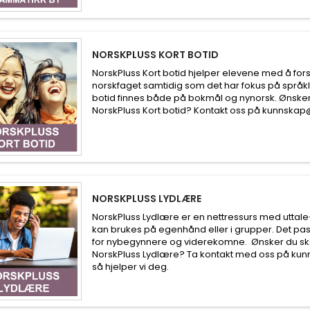
NORSKPLUSS KORT BOTID
NorskPluss Kort botid hjelper elevene med å for
norskfaget samtidig som det har fokus på språkl
botid finnes både på bokmål og nynorsk. Ønsker
NorskPluss Kort botid? Kontakt oss på kunnska
NORSKPLUSS LYDLÆRE
NorskPluss Lydlære er en nettressurs med uttale
kan brukes på egenhånd eller i grupper. Det pa
for nybegynnere og viderekomne. Ønsker du sk
NorskPluss Lydlære? Ta kontakt med oss på ku
så hjelper vi deg.