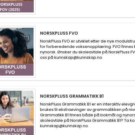
NORSKPLUSS FVO
NorskPluss FVO er utviklet etter de nye modulst
for forberedende voksenopplæring. FVO finnes
nynorsk. Ønsker du skoleavtale på NorskPluss 
oss på kunnskap@kunnskap.no
NORSKPLUSS GRAMMATIKK B1
NorskPluss Grammatikk B1 er en interaktiv elev
brukes til ekstraøvinger av grammatikken på nivå 
Grammatikk B1 finnes både på bokmål og nynors
skoleavtale på NorskPluss Grammatikk B1? Ta k
kunnskap@kunnskap.no