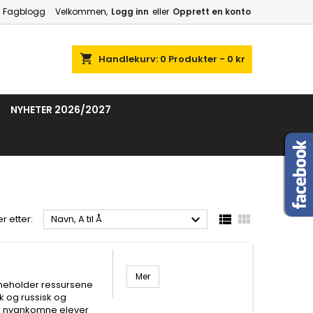
Fagblogg
Velkommen,
Logg inn
eller
Opprett en konto
shopping_cart
Handlekurv:
0
Produkter - 0 kr
NYHETER 2026/2027



r etter:
Navn, A til Å
Mer
neholder ressursene
k og russisk og
ir nyankomne elever