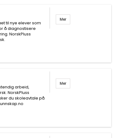
Mer
ået til nye elever som
for å diagnostisere
ring. NorskPluss
sk.
Mer
stendig arbeid,
sk. NorskPluss
ker du skoleavtale på
kunnskap.no