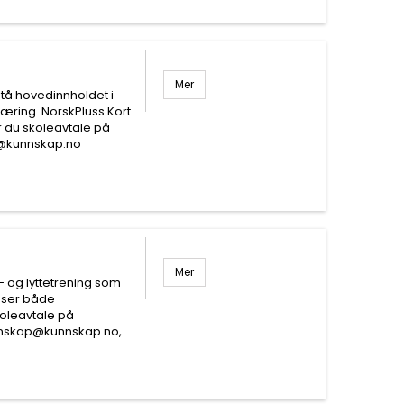
Mer
stå hovedinnholdet i
æring. NorskPluss Kort
 du skoleavtale på
p@kunnskap.no
Mer
- og lyttetrening som
sser både
oleavtale på
nnskap@kunnskap.no,