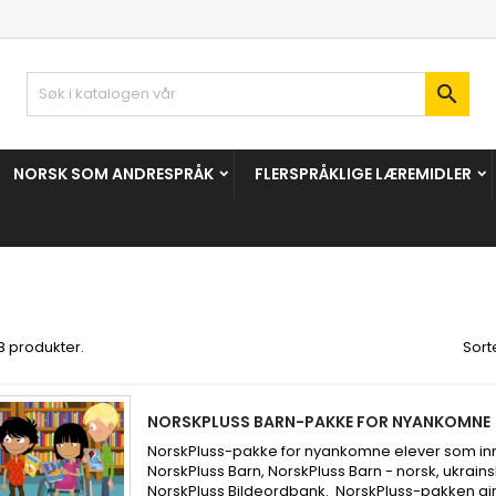

NORSK SOM ANDRESPRÅK
FLERSPRÅKLIGE LÆREMIDLER
28 produkter.
Sorte
NORSKPLUSS BARN-PAKKE FOR NYANKOMNE
NorskPluss-pakke for nyankomne elever som in
NorskPluss Barn, NorskPluss Barn - norsk, ukrains
NorskPluss Bildeordbank. NorskPluss-pakken g