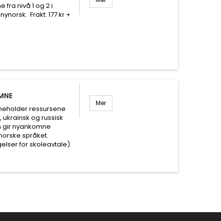
fra nivå 1 og 2 i
norsk. Frakt: 177 kr +
MNE
Mer
neholder ressursene
ukrainsk og russisk
n gir nyankomne
 norske språket.
lser for skoleavtale).