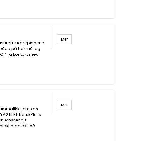
Mer
rukturerte læreplanene
 både på bokmål og
FVO? Ta kontakt med
Mer
grammatikk som kan
A2 til B1. NorskPluss
k. Ønsker du
ontakt med oss på