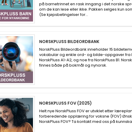
på barnetrinnet en rask inngang i det norske sp
om de kan lese eller ikke. Pakken selges kun so
(Se kjøpsbetingelser for...
NORSKPLUSS BILDEORDBANK
NorskPluss Bildeordbank inneholder 15 bildetema
vokabular og enkle ord- og bilde-oppgaver fra
NorskPluss A1-A2, og noe fra NorskPluss B1. Nors
finnes både på bokmål og nynorsk.
NORSKPLUSS FOV (2025)
Helt nye NorskPluss FOV er utviklet etter lærepla
forberedende opplæring for voksne (FOV) Ønsk
NorskPluss FOV? Ta kontakt med oss på kunns