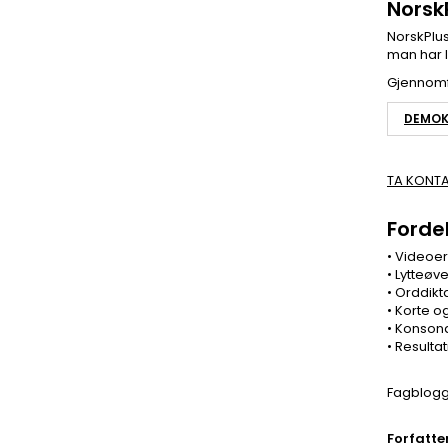
Norsk
NorskPlu
man har l
Gjennomfø
DEMOK
TA KONTA
Forde
• Videoer
• Lytteø
• Orddikt
• Korte o
• Konson
• Resulta
Fagblog
Forfatte