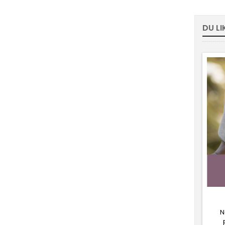
DU L
N