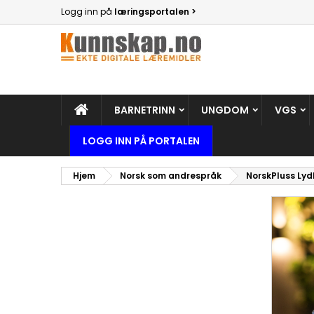
Logg inn på
læringsportalen >
BARNETRINN
UNGDOM
VGS
LOGG INN PÅ PORTALEN
Hjem
Norsk som andrespråk
NorskPluss Ly