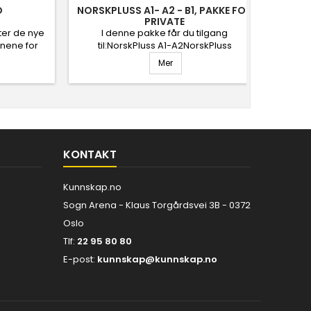
O
NORSKPLUSS A1- A2 - B1, PAKKE FOR
PRIVATE
tter de nye
I denne pakke får du tilgang
No
nene for
til:NorskPluss A1-A2NorskPluss
lærem
ring. FVO
B1NorskPluss B1 grammatikkNorskPluss
lære s
Mer
 nynorsk.
A1-A2 har en gradvis progresjon i norsk
finner
orskPluss
fra absolutt nybegynnernivå til nivå
til hv
ss på
A2.NorskPluss B1 er et nettbasert
vokal
.no
læremiddel for voksne som vil
difto
ta norskprøve A2/B1.
omfatt
arbeid
KONTAKT
Kunnskap.no
Sogn Arena - Klaus Torgårdsvei 3B - 0372
Oslo
Tlf:
22 95 80 80
E-post:
kunnskap@kunnskap.no