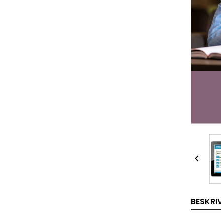

BESKRI