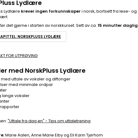
Pluss Lydlære
ss Lydlære
krever ingen forkunnskaper
i norsk, bortsett fra lese- o
ært.
r det gjerne i starten av norskkurset. Sett av ca.
15 minutter
daglig
APITTEL: NORSKPLUSS LYDLÆRE
KT FOR UTPRØVING
ler med NorskPluss Lydlære
 med uttale av vokaler og diftonger
velser med minimale ordpar
ater
g lange vokaler
anter
trapporter
gen:
"Uttale fra dag en" - Tips om uttaletrening
re:
Marie Aalen, Anne Marie Eiby og Eli Karin Tjørhom