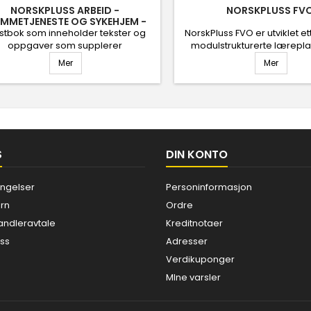
NORSKPLUSS ARBEID -
NORSKPLUSS FV
EMMETJENESTE OG SYKEHJEM -
TEKSTBOK MED OPPGAVER
stbok som inneholder tekster og
NorskPluss FVO er utviklet e
oppgaver som supplerer
modulstrukturerte lærepla
tressursen. Læremiddelet passer
forberedende voksenopplæ
Mer
Mer
 deltakere som mestrer norsk på
finnes både på bokmål og
ivå, eller høyere. Frakt: 177 kr + 15
Ønsker du skoleavtale på N
kr. pr. bok.
FVO? Ta kontakt med o
kunnskap@kunnskap
S
DIN KONTO
ingelser
Personinformasjon
rn
Ordre
ndleravtale
Kreditnotaer
oss
Adresser
Verdikuponger
MIne varsler