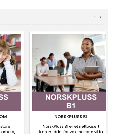
<
>
DOM
NORSKPLUSS B1
N
store
NorskPluss B1 er et nettbasert
Norsk
 arbeid,
læremiddel for voksne som vil ta
bilde