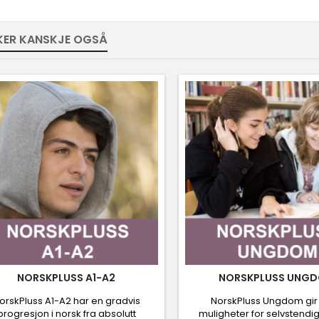
IKER KANSKJE OGSÅ
NORSKPLUSS A1-A2
NORSKPLUSS UNG
orskPluss A1-A2 har en gradvis
NorskPluss Ungdom gir 
progresjon i norsk fra absolutt
muligheter for selvstendig