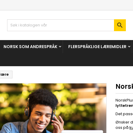

NORSK SOM ANDRESPRÅK
FLERSPRÅKLIGE LÆREMIDLER
dlære
Nors
NorskPlu
lyttetre
Det pass
Ønsker 
oss på
k