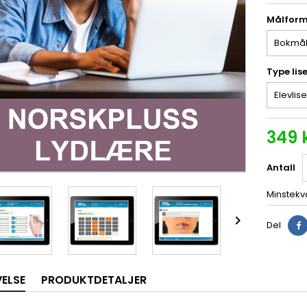
Målfor
Type lis
349 
Antall
Minstekva

Del
VELSE
PRODUKTDETALJER