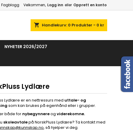
Fagblogg
Velkommen,
Logg inn
eller
Opprett en konto
shopping_cart
Handlekurv:
0
Produkter - 0 kr
NYHETER 2026/2027
kPluss Lydlære
ss Lydlære er en nettressurs med
uttale- og
ning
som kan brukes på egenhånd eller i grupper.
er både for
nybegynnere
og
viderekomne.
du
skoleavtale
på NorskPluss Lydlære? Ta kontakt med
unnskap@kunnskap.no
, så hjelper vi deg.