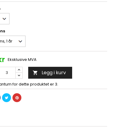
m
ens
kr
Eksklusive MVA
Legg i kurv

ntum for dette produktet er 3.