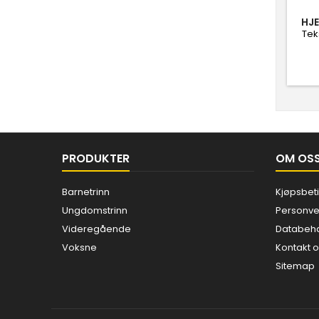
HJ
Tek
net
for
A2-n
PRODUKTER
OM OS
Barnetrinn
Kjøpsbet
Ungdomstrinn
Personve
Videregående
Databeha
Voksne
Kontakt 
Sitemap