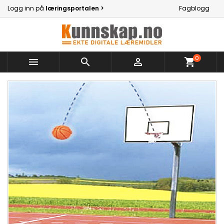
Logg inn på
læringsportalen >
Fagblogg
0



shopping_cart