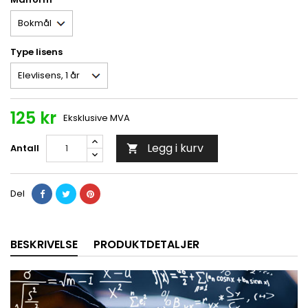
Type lisens
125 kr
Eksklusive MVA
Legg i kurv
Antall

Del
BESKRIVELSE
PRODUKTDETALJER