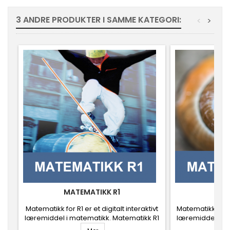
3 ANDRE PRODUKTER I SAMME KATEGORI:
<
>
MATEMATIKK R1
MAT
Matematikk for R1 er et digitalt interaktivt
Matematikk for R2
læremiddel i matematikk. Matematikk R1
læremiddel i ma
inneholder korte fagtekster,
inneholde