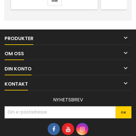
Mer
illustrasjoner, animasjoner, filmer, 3D-
illustrasjoner,
modeller og selvrettende oppgaver.
modeller og s

PRODUKTER

OM OSS

DIN KONTO

KONTAKT
NYHETSBREV