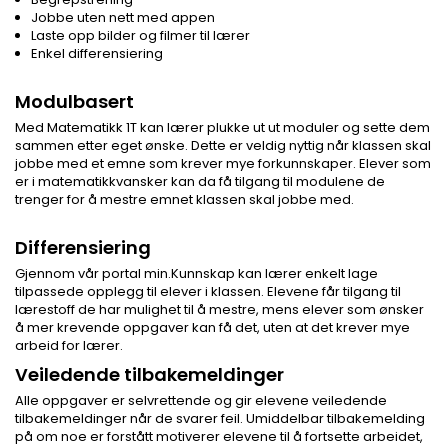
Jobbe uten nett med appen
Laste opp bilder og filmer til lærer
Enkel differensiering
Modulbasert
Med Matematikk 1T kan lærer plukke ut ut moduler og sette dem
sammen etter eget ønske. Dette er veldig nyttig når klassen skal
jobbe med et emne som krever mye forkunnskaper. Elever som
er i matematikkvansker kan da få tilgang til modulene de
trenger for å mestre emnet klassen skal jobbe med.
Differensiering
Gjennom vår portal min.Kunnskap kan lærer enkelt lage
tilpassede opplegg til elever i klassen. Elevene får tilgang til
lærestoff de har mulighet til å mestre, mens elever som ønsker
å mer krevende oppgaver kan få det, uten at det krever mye
arbeid for lærer.
Veiledende tilbakemeldinger
Alle oppgaver er selvrettende og gir elevene veiledende
tilbakemeldinger når de svarer feil. Umiddelbar tilbakemelding
på om noe er forstått motiverer elevene til å fortsette arbeidet,