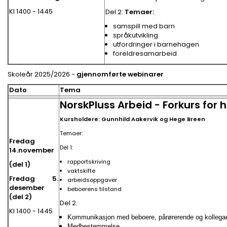
Kl 1400 - 1445
Del 2:
Temaer:
samspill med barn
språkutvikling
utfordringer i barnehagen
foreldresamarbeid
Skoleår 2025/2026 -
gjennomførte webinarer
Dato
Tema
NorskPluss Arbeid - Forkurs for h
Kursholdere: Gunnhild Aakervik og Hege Breen
Temaer:
Fredag
Del 1:
14.november
rapportskriving
(del 1)
vaktskifte
Fredag 5.
arbeidsoppgaver
desember
beboerens tilstand
(del 2)
Del 2:
Kl 1400 - 1445
Kommunikasjon med beboere, pårørerende og kollega
Medbestemmelse