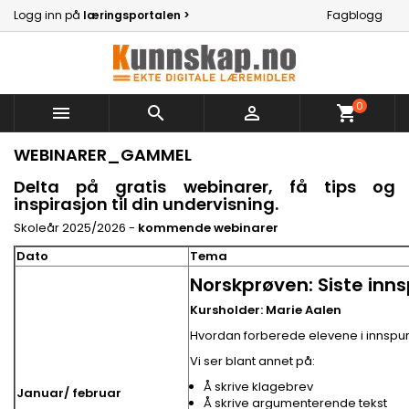
Logg inn på
læringsportalen >
Fagblogg
0



shopping_cart
WEBINARER_GAMMEL
Delta på gratis webinarer, få tips og
inspirasjon til din undervisning.
Skoleår 2025/2026 -
kommende webinarer
Dato
Tema
Norskprøven: Siste innsp
Kursholder: Marie Aalen
Hvordan forberede elevene i innspurte
Vi ser blant annet på:
Å skrive klagebrev
Januar/ februar
Å skrive argumenterende tekst