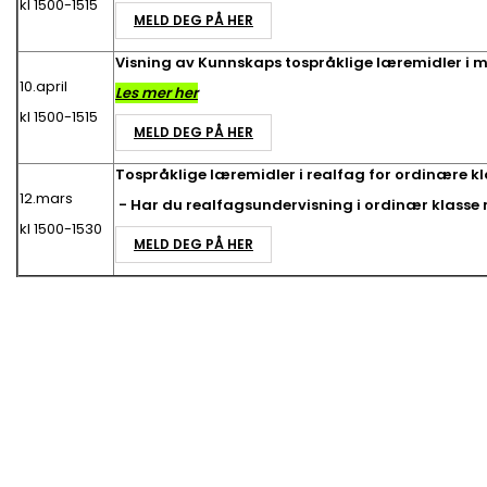
kl 1500-1515
MELD DEG PÅ HER
Visning av Kunnskaps tospråklige læremidler i
10.april
Les mer her
kl 1500-1515
MELD DEG PÅ HER
Tospråklige læremidler i realfag for ordinære kl
12.mars
- Har du realfagsundervisning i ordinær klass
kl 1500-1530
MELD DEG PÅ HER