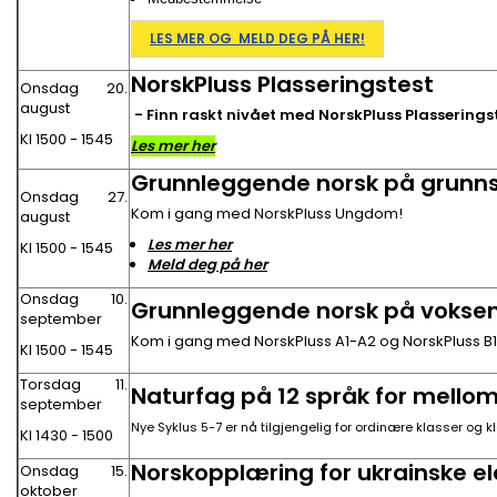
LES MER OG
MELD DEG PÅ HER!
NorskPluss Plasseringstest
Onsdag 20.
august
- Finn raskt nivået med NorskPluss Plasseringst
Kl 1500 - 1545
Les mer her
Grunnleggende norsk på grunn
Onsdag 27.
Kom i gang med NorskPluss Ungdom!
august
Les mer her
Kl 1500 - 1545
Meld deg på her
Onsdag 10.
Grunnleggende norsk på vokse
september
Kom i gang med NorskPluss A1-A2 og NorskPluss B1
Kl 1500 - 1545
Torsdag 11.
Naturfag på 12 språk for mellom
september
Nye Syklus 5-7 er nå tilgjengelig for ordinære klasser og 
Kl 1430 - 1500
Norskopplæring for ukrainske el
Onsdag 15.
oktober