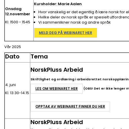
Kursholder: Marie Aalen
Onsdag
Hvor vanskelig er det egentlig å lære norsk fo
12.november
Hvilke deler av norsk språk er spesielt utfordre
Kl. 1500 - 1545
Vi sammenlikner norsk og andre språk
MELD DEG PÅ WEBINARET HER
Vår 2025
Dato
Tema
NorskPluss Arbeid
Skriftlighet og ordlæring i arbeidsrettet norskopplæri
4. juni
LES OM WEBINARET HER
(OBS! Det er ikke lenger 
Kl. 13.30-14.15
OPPTAK AV WEBINARET FINNER DU HER
NorskPluss Arbeid