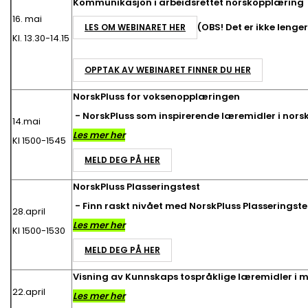
Kommunikasjon i arbeidsrettet norskopplæring
16. mai
(OBS! Det er ikke lenge
LES OM WEBINARET HER
Kl. 13.30-14.15
OPPTAK AV WEBINARET FINNER DU HER
NorskPluss for voksenopplæringen
- NorskPluss som inspirerende læremidler i nor
14.mai
Les mer her
Kl 1500-1545
MELD DEG PÅ HER
NorskPluss Plasseringstest
- Finn raskt nivået med NorskPluss Plasseringste
28.april
Les mer her
Kl 1500-1530
MELD DEG PÅ HER
Visning av Kunnskaps tospråklige læremidler i 
22.april
Les mer her