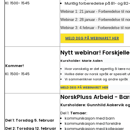
Kl. 1500- 1545
Muntlig forberedelse på B1- og B2
Webinar 1: 21.januar - Forberedelse til 
Webinar 2: 28.januar - Forberedelse til no
Webinar 3: 4.februar - Forberedelse til n
MELD DEG PÅ WEBINARET HER
Nytt webinar! Forskjell
Kursholder: Marie Aalen
Kommer!
Hvor vanskelig er det egentlig å lære 
Kl. 1500- 1545
Hvilke deler av norsk språk er spesielt 
Vi sammenlikner norsk og andre språk
MELD DEG PÅ WEBINARET HER
NorskPluss Arbeid - B
Kursholdere: Gunnhild Aakervik o
Del 1:
Temaer
kommunikasjon med barn
Del 1: Torsdag 5. februar
kommunikasjon med foreldre
Del 2: Torsdag 12. februar
kommunikasjon med kollegaer