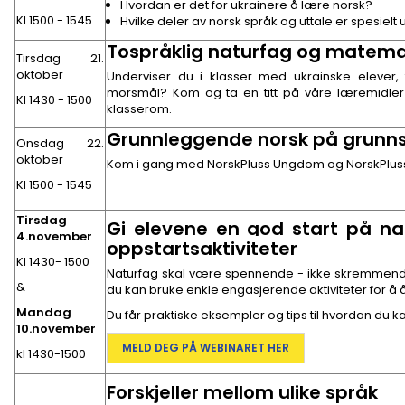
Hvordan er det for ukrainere å lære norsk?
Kl 1500 - 1545
Hvilke deler av norsk språk og uttale er spesielt
Tospråklig naturfag og matema
Tirsdag 21.
oktober
Underviser du i klasser med ukrainske elever, 
morsmål? Kom og ta en titt på våre læremidler 
Kl 1430 - 1500
klasserom.
Grunnleggende norsk på grunnsko
Onsdag 22.
oktober
Kom i gang med NorskPluss Ungdom og NorskPluss
Kl 1500 - 1545
Tirsdag
Gi elevene en god start på n
4.november
oppstartsaktiviteter
Kl 1430- 1500
Naturfag skal være spennende - ikke skremmende.
&
du kan bruke enkle engasjerende aktiviteter for å 
Mandag
Du får praktiske eksempler og tips til hvordan du 
10.november
MELD DEG PÅ WEBINARET HER
kl 1430-1500
Forskjeller mellom ulike språk