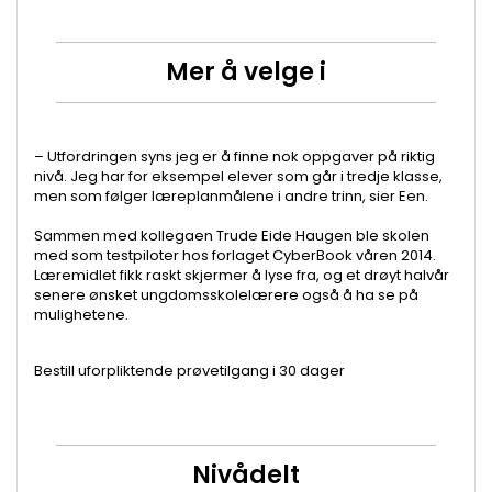
Mer å velge i
– Utfordringen syns jeg er å finne nok oppgaver på riktig
nivå. Jeg har for eksempel elever som går i tredje klasse,
men som følger læreplanmålene i andre trinn, sier Een.
Sammen med kollegaen Trude Eide Haugen ble skolen
med som testpiloter hos forlaget CyberBook våren 2014.
Læremidlet fikk raskt skjermer å lyse fra, og et drøyt halvår
senere ønsket ungdomsskolelærere også å ha se på
mulighetene.
Bestill uforpliktende prøvetilgang i 30 dager
Nivådelt