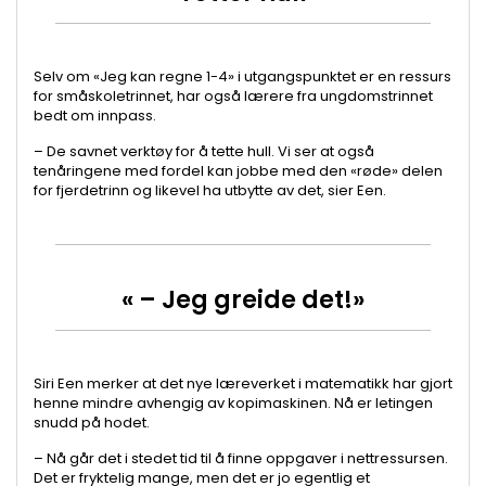
Selv om «Jeg kan regne 1-4» i utgangspunktet er en ressurs
for småskoletrinnet, har også lærere fra ungdomstrinnet
bedt om innpass.
– De savnet verktøy for å tette hull. Vi ser at også
tenåringene med fordel kan jobbe med den «røde» delen
for fjerdetrinn og likevel ha utbytte av det, sier Een.
« – Jeg greide det!»
Siri Een merker at det nye læreverket i matematikk har gjort
henne mindre avhengig av kopimaskinen. Nå er letingen
snudd på hodet.
– Nå går det i stedet tid til å finne oppgaver i nettressursen.
Det er fryktelig mange, men det er jo egentlig et