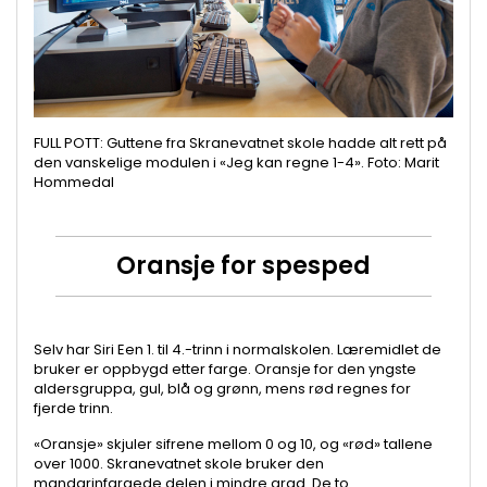
FULL POTT: Guttene fra Skranevatnet skole hadde alt rett på
den vanskelige modulen i «Jeg kan regne 1-4». Foto: Marit
Hommedal
Oransje for spesped
Selv har Siri Een 1. til 4.-trinn i normalskolen. Læremidlet de
bruker er oppbygd etter farge. Oransje for den yngste
aldersgruppa, gul, blå og grønn, mens rød regnes for
fjerde trinn.
«Oransje» skjuler sifrene mellom 0 og 10, og «rød» tallene
over 1000. Skranevatnet skole bruker den
mandarinfargede delen i mindre grad. De to