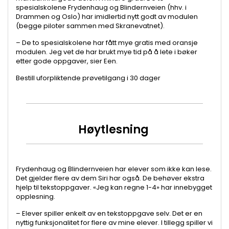
spesialskolene Frydenhaug og Blindernveien (hhv. i
Drammen og Oslo) har imidlertid nytt godt av modulen
(begge piloter sammen med Skranevatnet).
– De to spesialskolene har fått mye gratis med oransje
modulen. Jeg vet de har brukt mye tid på å lete i bøker
etter gode oppgaver, sier Een.
Bestill uforpliktende prøvetilgang i 30 dager
Høytlesning
Frydenhaug og Blindernveien har elever som ikke kan lese.
Det gjelder flere av dem Siri har også. De behøver ekstra
hjelp til tekstoppgaver. «Jeg kan regne 1-4» har innebygget
opplesning.
– Elever spiller enkelt av en tekstoppgave selv. Det er en
nyttig funksjonalitet for flere av mine elever. I tillegg spiller vi