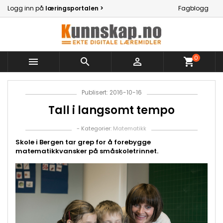
Logg inn på
læringsportalen >
Fagblogg
0



shopping_cart
Publisert: 2016-10-16
Tall i langsomt tempo
- Kategorier:
Matematikk
Skole i Bergen tar grep for å forebygge
matematikkvansker på småskoletrinnet.