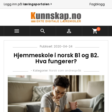
Logg inn på
læringsportalen >
Fagblogg
0



shopping_cart
Publisert: 2020-04-24
Hjemmeskole i norsk B1 og B2.
Hva fungerer?
- Kategorier:
Norsk som andrespråk