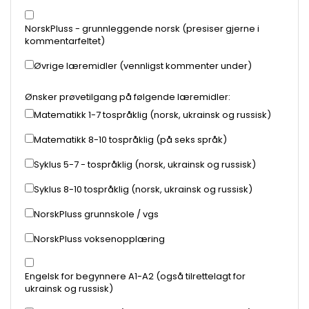
NorskPluss - grunnleggende norsk (presiser gjerne i
kommentarfeltet)
Øvrige læremidler (vennligst kommenter under)
Ønsker prøvetilgang på følgende læremidler:
Matematikk 1-7 tospråklig (norsk, ukrainsk og russisk)
Matematikk 8-10 tospråklig (på seks språk)
Syklus 5-7 - tospråklig (norsk, ukrainsk og russisk)
Syklus 8-10 tospråklig (norsk, ukrainsk og russisk)
NorskPluss grunnskole / vgs
NorskPluss voksenopplæring
Engelsk for begynnere A1-A2 (også tilrettelagt for
ukrainsk og russisk)