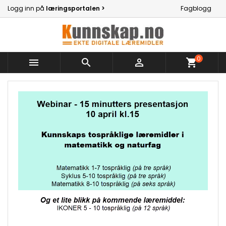
Logg inn på
læringsportalen >
Fagblogg
0



shopping_cart