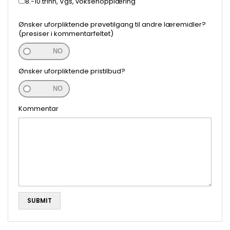
8.-10.trinn, Vgs, voksenopplæring
Ønsker uforpliktende prøvetilgang til andre læremidler?
(presiser i kommentarfeltet)
NO
Ønsker uforpliktende pristilbud?
NO
Kommentar
SUBMIT