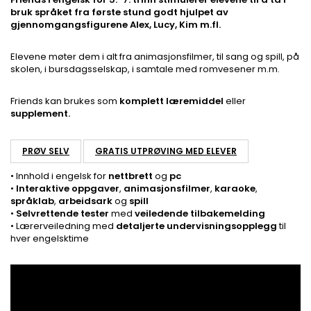
bruk språket fra første stund godt hjulpet av
gjennomgangsfigurene Alex, Lucy, Kim m.fl.
Elevene møter dem i alt fra animasjonsfilmer, til sang og spill, på
skolen, i bursdagsselskap, i samtale med romvesener m.m.
Friends kan brukes som
komplett læremiddel
eller
supplement.
PRØV SELV
GRATIS UTPRØVING MED ELEVER
• Innhold i engelsk for
nettbrett
og
pc
•
Interaktive oppgaver
,
animasjonsfilmer
,
karaoke
,
språklab
,
arbeidsark
og
spill
•
Selvrettende tester
med
veiledende tilbakemelding
• Lærerveiledning med
detaljerte undervisningsopplegg
til
hver engelsktime