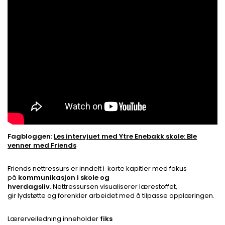
Fagbloggen:
Les intervjuet med Ytre Enebakk skole: Ble
venner med Friends
Friends nettressurs er inndelt i korte kapitler med fokus
på
kommunikasjon i skole og
hverdagsliv
.
Nettressursen visualiserer lærestoffet,
gir lydstøtte og forenkler arbeidet med å tilpasse opplæringen.
Lærerveiledning inneholder
fiks