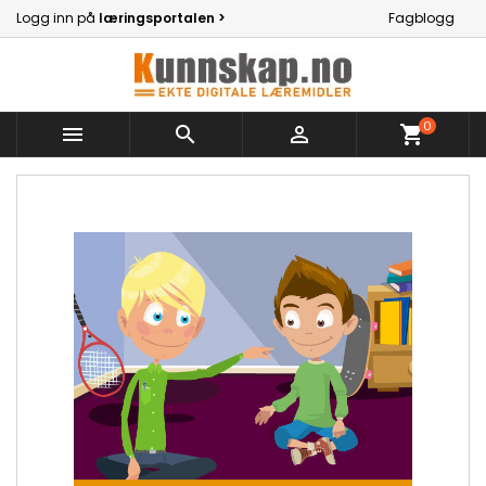
Logg inn på
læringsportalen >
Fagblogg
0



shopping_cart