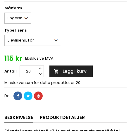
Målform
Type lisens
115 kr
Eksklusive MVA
Legg i kurv
Antall

Minstekvantum for dette produktet er 20.
Del
BESKRIVELSE
PRODUKTDETALJER
Friends i engelsk for 5.-7. trinn stimulerer elevene til å
ta i